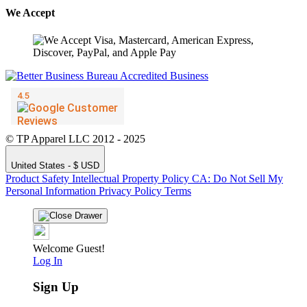
We Accept
© TP Apparel LLC 2012 - 2025
United States - $ USD
Product Safety
Intellectual Property Policy
CA: Do Not Sell My
Personal Information
Privacy Policy
Terms
Welcome Guest!
Log In
Sign Up