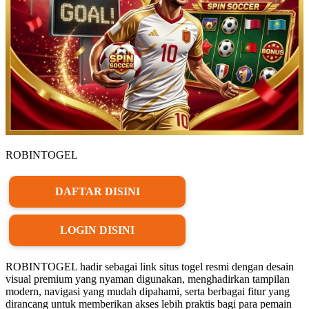
ROBINTOGEL
DAFTAR DISINI
LOGIN DISINI
ROBINTOGEL hadir sebagai link situs togel resmi dengan desain
visual premium yang nyaman digunakan, menghadirkan tampilan
modern, navigasi yang mudah dipahami, serta berbagai fitur yang
dirancang untuk memberikan akses lebih praktis bagi para pemain