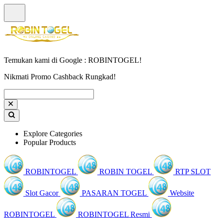
Temukan kami di Google : ROBINTOGEL!
Nikmati Promo Cashback Rungkad!
Explore Categories
Popular Products
ROBINTOGEL
ROBIN TOGEL
RTP SLOT
Slot Gacor
PASARAN TOGEL
Website
ROBINTOGEL
ROBINTOGEL Resmi