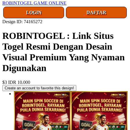
ROBINTOGEL GAME ONLINE
LOGIN
DAFTAR
Design ID: 74165272
ROBINTOGEL : Link Situs
Togel Resmi Dengan Desain
Visual Premium Yang Nyaman
Digunakan
$3
IDR 10.000
Create an account to favorite this design!