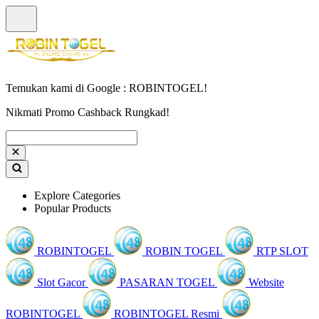
Temukan kami di Google : ROBINTOGEL!
Nikmati Promo Cashback Rungkad!
Explore Categories
Popular Products
ROBINTOGEL
ROBIN TOGEL
RTP SLOT
Slot Gacor
PASARAN TOGEL
Website
ROBINTOGEL
ROBINTOGEL Resmi