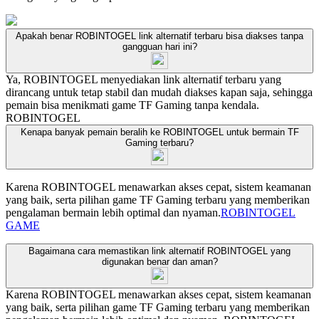
Apakah benar ROBINTOGEL link alternatif terbaru bisa diakses tanpa
gangguan hari ini?
Ya, ROBINTOGEL menyediakan link alternatif terbaru yang
dirancang untuk tetap stabil dan mudah diakses kapan saja, sehingga
pemain bisa menikmati game TF Gaming tanpa kendala.
ROBINTOGEL
Kenapa banyak pemain beralih ke ROBINTOGEL untuk bermain TF
Gaming terbaru?
Karena ROBINTOGEL menawarkan akses cepat, sistem keamanan
yang baik, serta pilihan game TF Gaming terbaru yang memberikan
pengalaman bermain lebih optimal dan nyaman.
ROBINTOGEL
GAME
Bagaimana cara memastikan link alternatif ROBINTOGEL yang
digunakan benar dan aman?
Karena ROBINTOGEL menawarkan akses cepat, sistem keamanan
yang baik, serta pilihan game TF Gaming terbaru yang memberikan