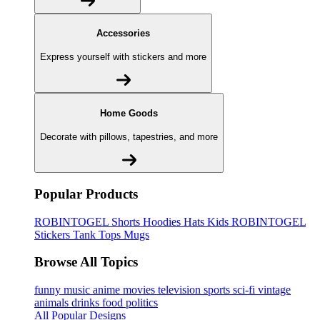
Accessories
Express yourself with stickers and more
Home Goods
Decorate with pillows, tapestries, and more
Popular Products
ROBINTOGEL
Shorts
Hoodies
Hats
Kids ROBINTOGEL
Stickers
Tank Tops
Mugs
Browse All Topics
funny
music
anime
movies
television
sports
sci-fi
vintage
animals
drinks
food
politics
All Popular Designs