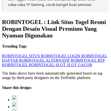
coba-coba TF Gaming, cocok banget buat pemula!
ROBINTOGEL : Link Situs Togel Resmi
Dengan Desain Visual Premium Yang
Nyaman Digunakan
Trending Tags
ROBINTOGEL
SITUS ROBINTOGEL
LOGIN ROBINTOGEL
DAFTAR ROBINTOGEL
ALTERNATIF ROBINTOGEL
RTP
ROBINTOGEL
ROBINTOGEL SLOT
SLOT GACOR
The links above have been automatically generated based on tag
usage by third-party designers on the TeePublic platform.
Share this design: