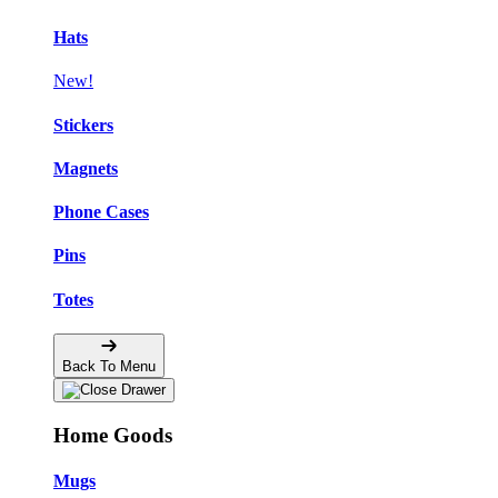
Hats
New!
Stickers
Magnets
Phone Cases
Pins
Totes
Back To Menu
Home Goods
Mugs