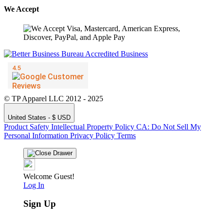
We Accept
© TP Apparel LLC 2012 - 2025
United States - $ USD
Product Safety
Intellectual Property Policy
CA: Do Not Sell My
Personal Information
Privacy Policy
Terms
Welcome Guest!
Log In
Sign Up