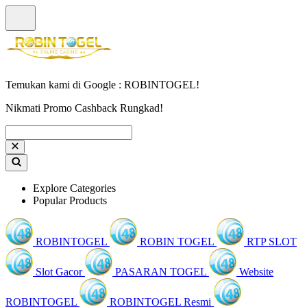
Temukan kami di Google : ROBINTOGEL!
Nikmati Promo Cashback Rungkad!
Explore Categories
Popular Products
ROBINTOGEL
ROBIN TOGEL
RTP SLOT
Slot Gacor
PASARAN TOGEL
Website
ROBINTOGEL
ROBINTOGEL Resmi