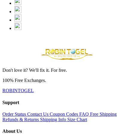
Don't love it? We'll fix it. For free.
100% Free Exchanges.
ROBINTOGEL
Support
Order Status
Contact Us
Coupon Codes
FAQ
Free Shipping
Refunds & Returns
Shipping Info
Size Chart
About Us