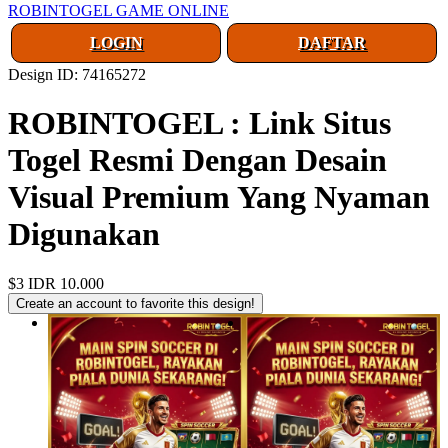
ROBINTOGEL GAME ONLINE
LOGIN
DAFTAR
Design ID: 74165272
ROBINTOGEL : Link Situs
Togel Resmi Dengan Desain
Visual Premium Yang Nyaman
Digunakan
$3
IDR 10.000
Create an account to favorite this design!