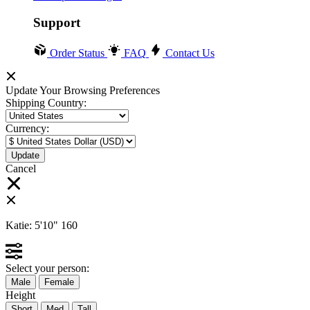
Support
Order Status
FAQ
Contact Us
Update Your Browsing Preferences
Shipping Country:
Currency:
Cancel
Katie:
5'10"
160
Select your person:
Male
Female
Height
Short
Med
Tall