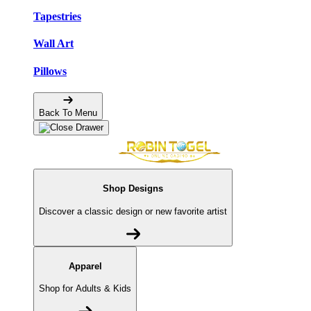
Tapestries
Wall Art
Pillows
Back To Menu
Shop Designs
Discover a classic design or new favorite artist
Apparel
Shop for Adults & Kids