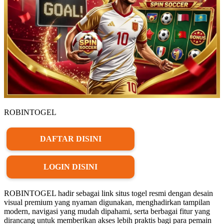
ROBINTOGEL
DAFTAR DISINI
LOGIN DISINI
ROBINTOGEL hadir sebagai link situs togel resmi dengan desain
visual premium yang nyaman digunakan, menghadirkan tampilan
modern, navigasi yang mudah dipahami, serta berbagai fitur yang
dirancang untuk memberikan akses lebih praktis bagi para pemain