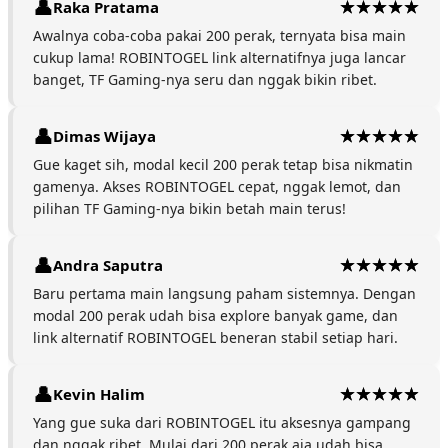
Raka Pratama
Awalnya coba-coba pakai 200 perak, ternyata bisa main
cukup lama! ROBINTOGEL link alternatifnya juga lancar
banget, TF Gaming-nya seru dan nggak bikin ribet.
Dimas Wijaya
Gue kaget sih, modal kecil 200 perak tetap bisa nikmatin
gamenya. Akses ROBINTOGEL cepat, nggak lemot, dan
pilihan TF Gaming-nya bikin betah main terus!
Andra Saputra
Baru pertama main langsung paham sistemnya. Dengan
modal 200 perak udah bisa explore banyak game, dan
link alternatif ROBINTOGEL beneran stabil setiap hari.
Kevin Halim
Yang gue suka dari ROBINTOGEL itu aksesnya gampang
dan nggak ribet. Mulai dari 200 perak aja udah bisa