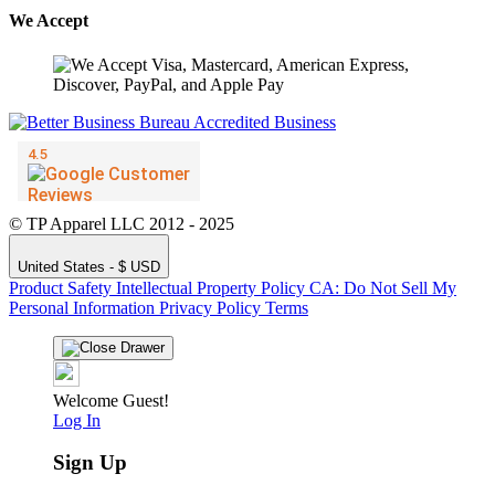
We Accept
© TP Apparel LLC 2012 - 2025
United States - $ USD
Product Safety
Intellectual Property Policy
CA: Do Not Sell My
Personal Information
Privacy Policy
Terms
Welcome Guest!
Log In
Sign Up