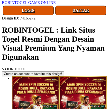
ROBINTOGEL GAME ONLINE
LOGIN
DAFTAR
Design ID: 74165272
ROBINTOGEL : Link Situs
Togel Resmi Dengan Desain
Visual Premium Yang Nyaman
Digunakan
$3
IDR 10.000
Create an account to favorite this design!