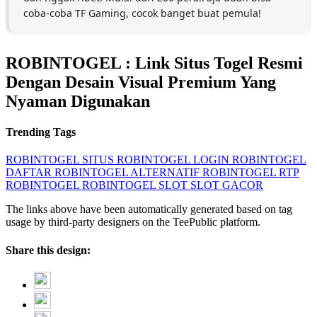
coba-coba TF Gaming, cocok banget buat pemula!
ROBINTOGEL : Link Situs Togel Resmi
Dengan Desain Visual Premium Yang
Nyaman Digunakan
Trending Tags
ROBINTOGEL
SITUS ROBINTOGEL
LOGIN ROBINTOGEL
DAFTAR ROBINTOGEL
ALTERNATIF ROBINTOGEL
RTP
ROBINTOGEL
ROBINTOGEL SLOT
SLOT GACOR
The links above have been automatically generated based on tag
usage by third-party designers on the TeePublic platform.
Share this design: