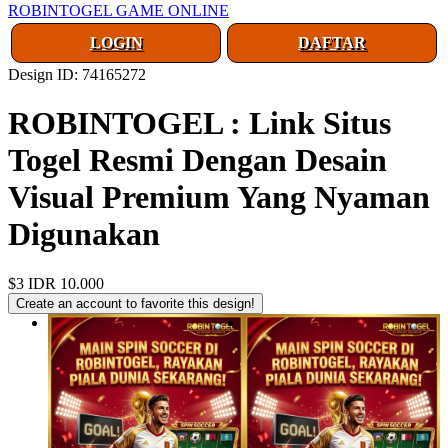
ROBINTOGEL GAME ONLINE
LOGIN
DAFTAR
Design ID: 74165272
ROBINTOGEL : Link Situs
Togel Resmi Dengan Desain
Visual Premium Yang Nyaman
Digunakan
$3
IDR 10.000
Create an account to favorite this design!