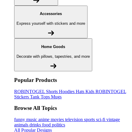
Accessories
Express yourself with stickers and more
Home Goods
Decorate with pillows, tapestries, and more
Popular Products
ROBINTOGEL
Shorts
Hoodies
Hats
Kids ROBINTOGEL
Stickers
Tank Tops
Mugs
Browse All Topics
funny
music
anime
movies
television
sports
sci-fi
vintage
animals
drinks
food
politics
All Popular Designs