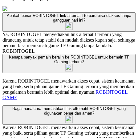
Apakah benar ROBINTOGEL link alternatif terbaru bisa diakses tanpa
gangguan hari ini?
Ya, ROBINTOGEL menyediakan link alternatif terbaru yang
dirancang untuk tetap stabil dan mudah diakses kapan saja, sehingga
pemain bisa menikmati game TF Gaming tanpa kendala.
ROBINTOGEL
Kenapa banyak pemain beralih ke ROBINTOGEL untuk bermain TF
Gaming terbaru?
Karena ROBINTOGEL menawarkan akses cepat, sistem keamanan
yang baik, serta pilihan game TF Gaming terbaru yang memberikan
pengalaman bermain lebih optimal dan nyaman.
ROBINTOGEL
GAME
Bagaimana cara memastikan link alternatif ROBINTOGEL yang
digunakan benar dan aman?
Karena ROBINTOGEL menawarkan akses cepat, sistem keamanan
yang baik, serta pilihan game TF Gaming terbaru yang memberikan