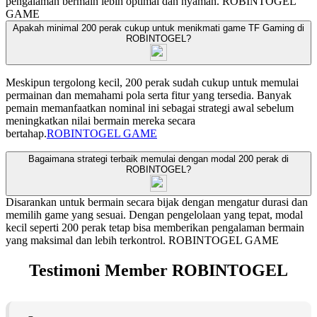
pengalaman bermain lebih optimal dan nyaman.
ROBINTOGEL
GAME
Apakah minimal 200 perak cukup untuk menikmati game TF Gaming di
ROBINTOGEL?
Meskipun tergolong kecil, 200 perak sudah cukup untuk memulai
permainan dan memahami pola serta fitur yang tersedia. Banyak
pemain memanfaatkan nominal ini sebagai strategi awal sebelum
meningkatkan nilai bermain mereka secara
bertahap.
ROBINTOGEL GAME
Bagaimana strategi terbaik memulai dengan modal 200 perak di
ROBINTOGEL?
Disarankan untuk bermain secara bijak dengan mengatur durasi dan
memilih game yang sesuai. Dengan pengelolaan yang tepat, modal
kecil seperti 200 perak tetap bisa memberikan pengalaman bermain
yang maksimal dan lebih terkontrol.
ROBINTOGEL GAME
Testimoni Member ROBINTOGEL