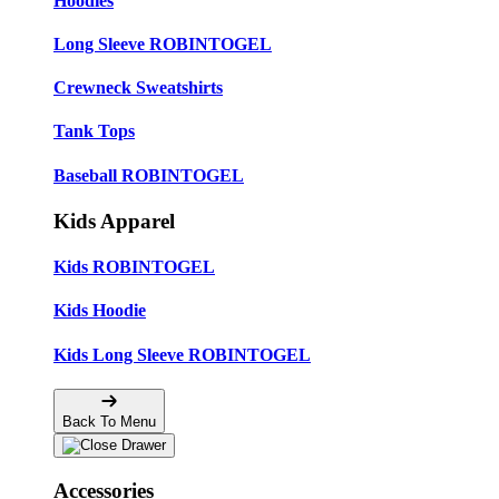
Hoodies
Long Sleeve ROBINTOGEL
Crewneck Sweatshirts
Tank Tops
Baseball ROBINTOGEL
Kids Apparel
Kids ROBINTOGEL
Kids Hoodie
Kids Long Sleeve ROBINTOGEL
Back To Menu
Accessories