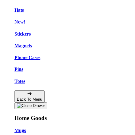
Hats
New!
Stickers
Magnets
Phone Cases
Pins
Totes
Back To Menu
Home Goods
Mugs