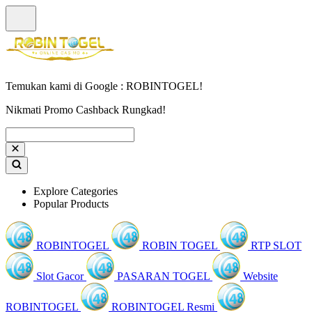
Temukan kami di Google : ROBINTOGEL!
Nikmati Promo Cashback Rungkad!
Explore Categories
Popular Products
ROBINTOGEL
ROBIN TOGEL
RTP SLOT
Slot Gacor
PASARAN TOGEL
Website
ROBINTOGEL
ROBINTOGEL Resmi