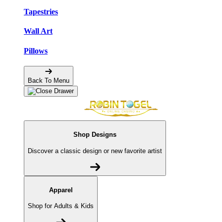
Tapestries
Wall Art
Pillows
Back To Menu
Shop Designs
Discover a classic design or new favorite artist
Apparel
Shop for Adults & Kids