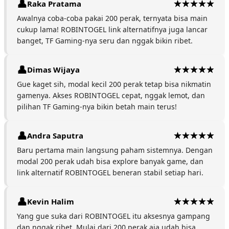
Raka Pratama
Awalnya coba-coba pakai 200 perak, ternyata bisa main
cukup lama! ROBINTOGEL link alternatifnya juga lancar
banget, TF Gaming-nya seru dan nggak bikin ribet.
Dimas Wijaya
Gue kaget sih, modal kecil 200 perak tetap bisa nikmatin
gamenya. Akses ROBINTOGEL cepat, nggak lemot, dan
pilihan TF Gaming-nya bikin betah main terus!
Andra Saputra
Baru pertama main langsung paham sistemnya. Dengan
modal 200 perak udah bisa explore banyak game, dan
link alternatif ROBINTOGEL beneran stabil setiap hari.
Kevin Halim
Yang gue suka dari ROBINTOGEL itu aksesnya gampang
dan nggak ribet. Mulai dari 200 perak aja udah bisa