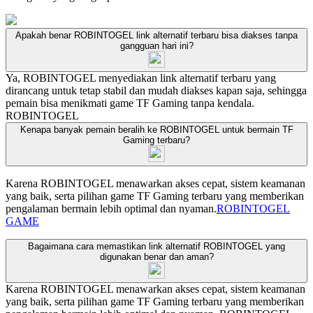
Apakah benar ROBINTOGEL link alternatif terbaru bisa diakses tanpa
gangguan hari ini?
Ya, ROBINTOGEL menyediakan link alternatif terbaru yang
dirancang untuk tetap stabil dan mudah diakses kapan saja, sehingga
pemain bisa menikmati game TF Gaming tanpa kendala.
ROBINTOGEL
Kenapa banyak pemain beralih ke ROBINTOGEL untuk bermain TF
Gaming terbaru?
Karena ROBINTOGEL menawarkan akses cepat, sistem keamanan
yang baik, serta pilihan game TF Gaming terbaru yang memberikan
pengalaman bermain lebih optimal dan nyaman.
ROBINTOGEL
GAME
Bagaimana cara memastikan link alternatif ROBINTOGEL yang
digunakan benar dan aman?
Karena ROBINTOGEL menawarkan akses cepat, sistem keamanan
yang baik, serta pilihan game TF Gaming terbaru yang memberikan