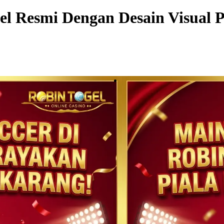
el Resmi Dengan Desain Visual