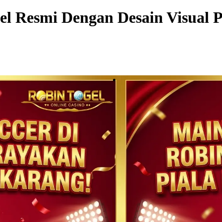
el Resmi Dengan Desain Visual