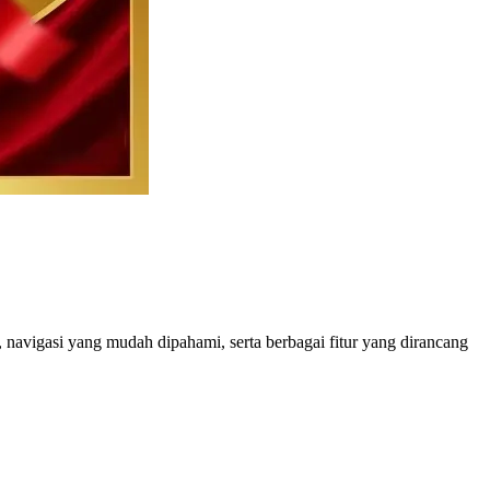
avigasi yang mudah dipahami, serta berbagai fitur yang dirancang