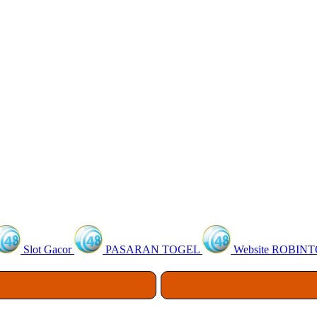
Slot Gacor
PASARAN TOGEL
Website ROBIN