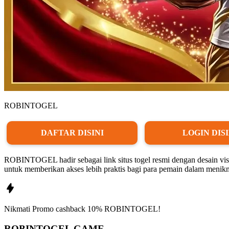
ROBINTOGEL
DAFTAR DISINI
LOGIN DISI
ROBINTOGEL hadir sebagai link situs togel resmi dengan desain vis
untuk memberikan akses lebih praktis bagi para pemain dalam menikmat
Nikmati
Promo
cashback 10%
ROBINTOGEL!
ROBINTOGEL GAME