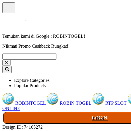
Temukan kami di Google : ROBINTOGEL!
Nikmati Promo Cashback Rungkad!
Explore Categories
Popular Products
ROBINTOGEL
ROBIN TOGEL
RTP SLOT
ONLINE
LOGIN
Design ID: 74165272