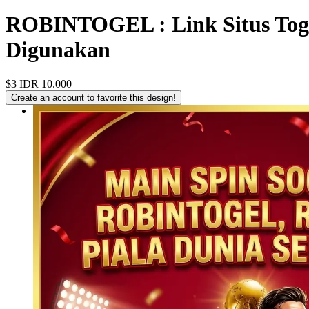
ROBINTOGEL : Link Situs Tog
Digunakan
$3
IDR 10.000
Create an account to favorite this design!