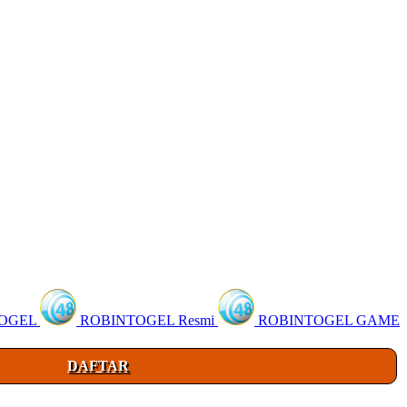
TOGEL
ROBINTOGEL Resmi
ROBINTOGEL GAME
DAFTAR