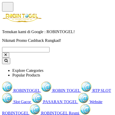
Temukan kami di Google : ROBINTOGEL!
Nikmati Promo Cashback Rungkad!
Explore Categories
Popular Products
ROBINTOGEL
ROBIN TOGEL
RTP SLOT
Slot Gacor
PASARAN TOGEL
Website
ROBINTOGEL
ROBINTOGEL Resmi