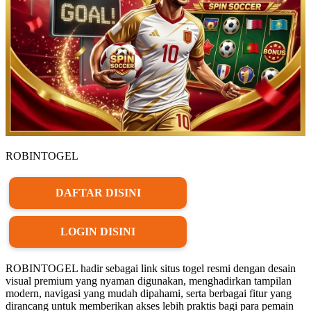
ROBINTOGEL
DAFTAR DISINI
LOGIN DISINI
ROBINTOGEL hadir sebagai link situs togel resmi dengan desain
visual premium yang nyaman digunakan, menghadirkan tampilan
modern, navigasi yang mudah dipahami, serta berbagai fitur yang
dirancang untuk memberikan akses lebih praktis bagi para pemain