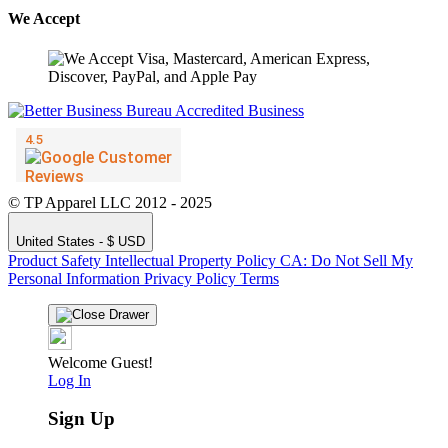
We Accept
© TP Apparel LLC 2012 - 2025
United States - $ USD
Product Safety
Intellectual Property Policy
CA: Do Not Sell My
Personal Information
Privacy Policy
Terms
Welcome Guest!
Log In
Sign Up