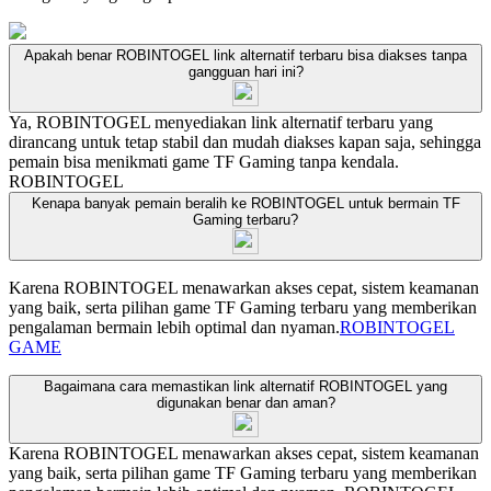
Apakah benar ROBINTOGEL link alternatif terbaru bisa diakses tanpa
gangguan hari ini?
Ya, ROBINTOGEL menyediakan link alternatif terbaru yang
dirancang untuk tetap stabil dan mudah diakses kapan saja, sehingga
pemain bisa menikmati game TF Gaming tanpa kendala.
ROBINTOGEL
Kenapa banyak pemain beralih ke ROBINTOGEL untuk bermain TF
Gaming terbaru?
Karena ROBINTOGEL menawarkan akses cepat, sistem keamanan
yang baik, serta pilihan game TF Gaming terbaru yang memberikan
pengalaman bermain lebih optimal dan nyaman.
ROBINTOGEL
GAME
Bagaimana cara memastikan link alternatif ROBINTOGEL yang
digunakan benar dan aman?
Karena ROBINTOGEL menawarkan akses cepat, sistem keamanan
yang baik, serta pilihan game TF Gaming terbaru yang memberikan