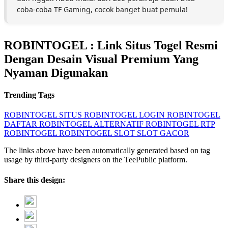
coba-coba TF Gaming, cocok banget buat pemula!
ROBINTOGEL : Link Situs Togel Resmi
Dengan Desain Visual Premium Yang
Nyaman Digunakan
Trending Tags
ROBINTOGEL
SITUS ROBINTOGEL
LOGIN ROBINTOGEL
DAFTAR ROBINTOGEL
ALTERNATIF ROBINTOGEL
RTP
ROBINTOGEL
ROBINTOGEL SLOT
SLOT GACOR
The links above have been automatically generated based on tag
usage by third-party designers on the TeePublic platform.
Share this design: