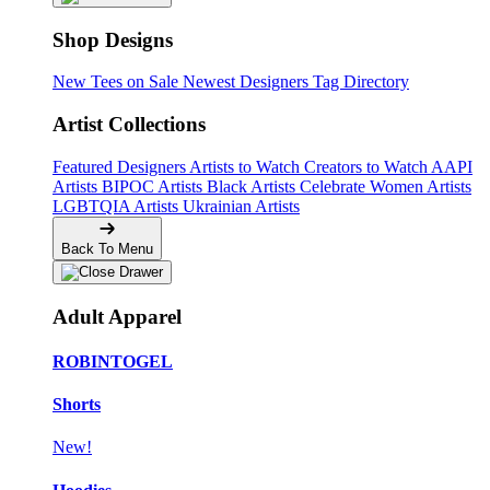
Shop Designs
New Tees on Sale
Newest Designers
Tag Directory
Artist Collections
Featured Designers
Artists to Watch
Creators to Watch
AAPI
Artists
BIPOC Artists
Black Artists
Celebrate Women Artists
LGBTQIA Artists
Ukrainian Artists
Back To Menu
Adult Apparel
ROBINTOGEL
Shorts
New!