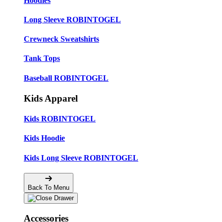
Hoodies
Long Sleeve ROBINTOGEL
Crewneck Sweatshirts
Tank Tops
Baseball ROBINTOGEL
Kids Apparel
Kids ROBINTOGEL
Kids Hoodie
Kids Long Sleeve ROBINTOGEL
Back To Menu
Accessories