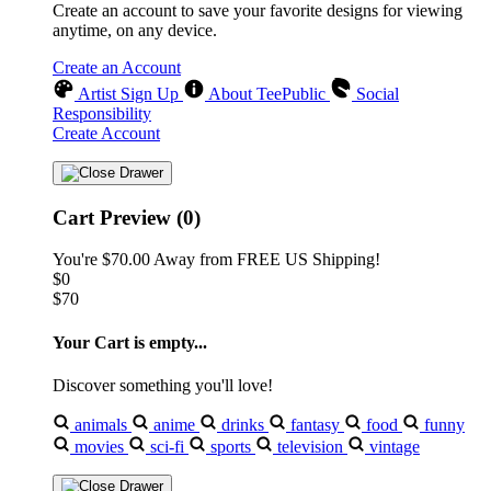
Create an account to save your favorite designs for viewing
anytime, on any device.
Create an Account
Artist Sign Up
About TeePublic
Social
Responsibility
Create Account
Cart Preview (0)
You're
$70.00
Away from
FREE US Shipping!
$0
$70
Your Cart is empty...
Discover something you'll love!
animals
anime
drinks
fantasy
food
funny
movies
sci-fi
sports
television
vintage