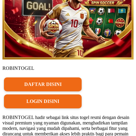
ROBINTOGEL
DAFTAR DISINI
LOGIN DISINI
ROBINTOGEL hadir sebagai link situs togel resmi dengan desain
visual premium yang nyaman digunakan, menghadirkan tampilan
modern, navigasi yang mudah dipahami, serta berbagai fitur yang
dirancang untuk memberikan akses lebih praktis bagi para pemain