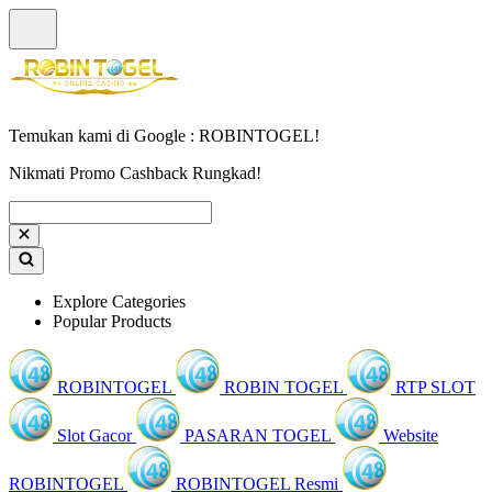
Temukan kami di Google : ROBINTOGEL!
Nikmati Promo Cashback Rungkad!
Explore Categories
Popular Products
ROBINTOGEL
ROBIN TOGEL
RTP SLOT
Slot Gacor
PASARAN TOGEL
Website
ROBINTOGEL
ROBINTOGEL Resmi