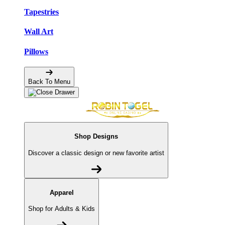
Tapestries
Wall Art
Pillows
Back To Menu
Shop Designs
Discover a classic design or new favorite artist
Apparel
Shop for Adults & Kids