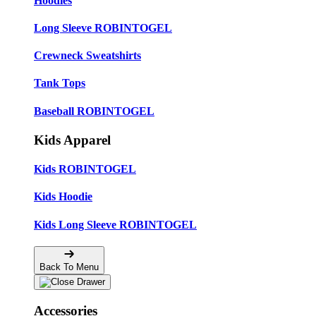
Hoodies
Long Sleeve ROBINTOGEL
Crewneck Sweatshirts
Tank Tops
Baseball ROBINTOGEL
Kids Apparel
Kids ROBINTOGEL
Kids Hoodie
Kids Long Sleeve ROBINTOGEL
Back To Menu
Accessories