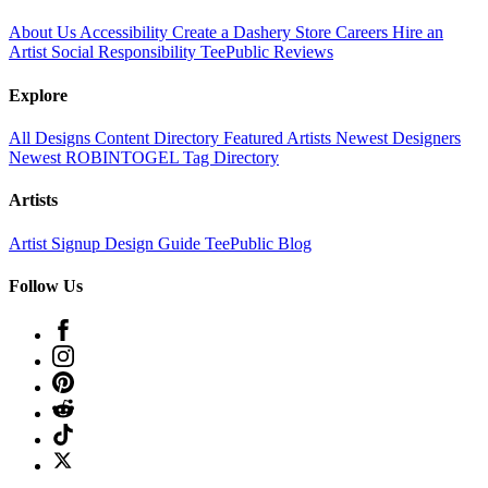
About Us
Accessibility
Create a Dashery Store
Careers
Hire an
Artist
Social Responsibility
TeePublic Reviews
Explore
All Designs
Content Directory
Featured Artists
Newest Designers
Newest ROBINTOGEL
Tag Directory
Artists
Artist Signup
Design Guide
TeePublic Blog
Follow Us