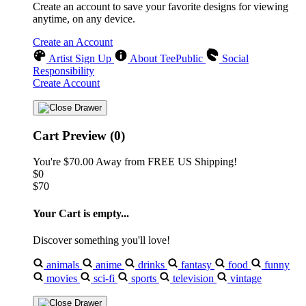
Create an account to save your favorite designs for viewing
anytime, on any device.
Create an Account
Artist Sign Up
About TeePublic
Social
Responsibility
Create Account
Cart Preview (0)
You're
$70.00
Away from
FREE US Shipping!
$0
$70
Your Cart is empty...
Discover something you'll love!
animals
anime
drinks
fantasy
food
funny
movies
sci-fi
sports
television
vintage