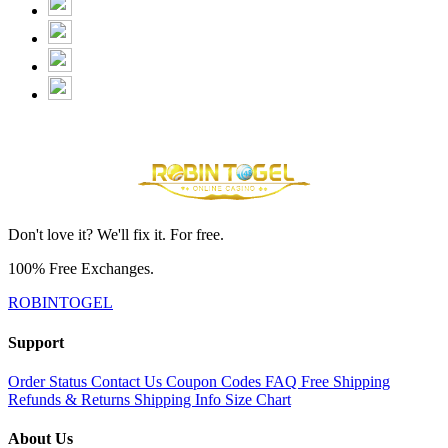
Don't love it? We'll fix it. For free.
100% Free Exchanges.
ROBINTOGEL
Support
Order Status
Contact Us
Coupon Codes
FAQ
Free Shipping
Refunds & Returns
Shipping Info
Size Chart
About Us