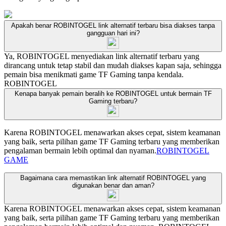
Apakah benar ROBINTOGEL link alternatif terbaru bisa diakses tanpa
gangguan hari ini?
Ya, ROBINTOGEL menyediakan link alternatif terbaru yang
dirancang untuk tetap stabil dan mudah diakses kapan saja, sehingga
pemain bisa menikmati game TF Gaming tanpa kendala.
ROBINTOGEL
Kenapa banyak pemain beralih ke ROBINTOGEL untuk bermain TF
Gaming terbaru?
Karena ROBINTOGEL menawarkan akses cepat, sistem keamanan
yang baik, serta pilihan game TF Gaming terbaru yang memberikan
pengalaman bermain lebih optimal dan nyaman.
ROBINTOGEL
GAME
Bagaimana cara memastikan link alternatif ROBINTOGEL yang
digunakan benar dan aman?
Karena ROBINTOGEL menawarkan akses cepat, sistem keamanan
yang baik, serta pilihan game TF Gaming terbaru yang memberikan