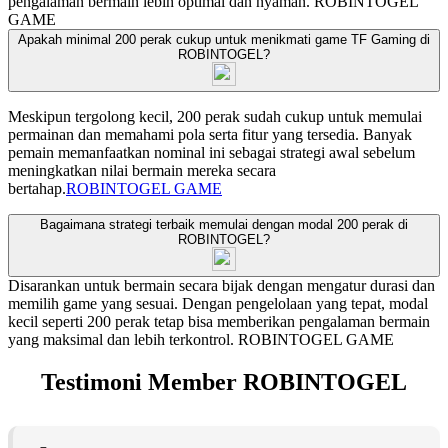
pengalaman bermain lebih optimal dan nyaman.
ROBINTOGEL
GAME
Apakah minimal 200 perak cukup untuk menikmati game TF Gaming di
ROBINTOGEL?
Meskipun tergolong kecil, 200 perak sudah cukup untuk memulai
permainan dan memahami pola serta fitur yang tersedia. Banyak
pemain memanfaatkan nominal ini sebagai strategi awal sebelum
meningkatkan nilai bermain mereka secara
bertahap.
ROBINTOGEL GAME
Bagaimana strategi terbaik memulai dengan modal 200 perak di
ROBINTOGEL?
Disarankan untuk bermain secara bijak dengan mengatur durasi dan
memilih game yang sesuai. Dengan pengelolaan yang tepat, modal
kecil seperti 200 perak tetap bisa memberikan pengalaman bermain
yang maksimal dan lebih terkontrol.
ROBINTOGEL GAME
Testimoni Member ROBINTOGEL