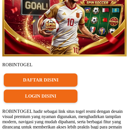
ROBINTOGEL
DAFTAR DISINI
LOGIN DISINI
ROBINTOGEL hadir sebagai link situs togel resmi dengan desain
visual premium yang nyaman digunakan, menghadirkan tampilan
modern, navigasi yang mudah dipahami, serta berbagai fitur yang
dirancang untuk memberikan akses lebih praktis bagi para pemain