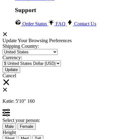
Support
Order Status
FAQ
Contact Us
Update Your Browsing Preferences
Shipping Country:
Currency:
Cancel
Katie:
5'10"
160
Select your person:
Male
Female
Height
Short
Med
Tall