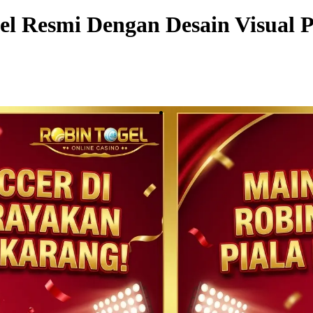
el Resmi Dengan Desain Visual