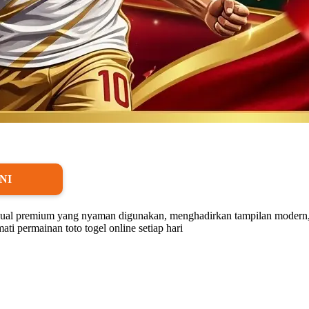
NI
ual premium yang nyaman digunakan, menghadirkan tampilan modern, n
i permainan toto togel online setiap hari