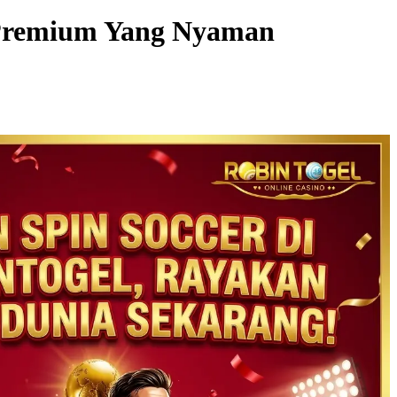
 Premium Yang Nyaman