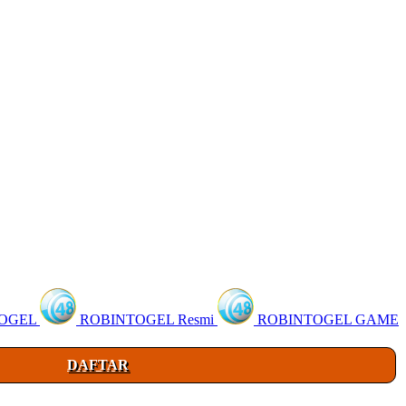
TOGEL
ROBINTOGEL Resmi
ROBINTOGEL GAME
DAFTAR