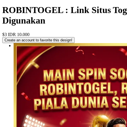
ROBINTOGEL : Link Situs Tog
Digunakan
$3
IDR 10.000
Create an account to favorite this design!