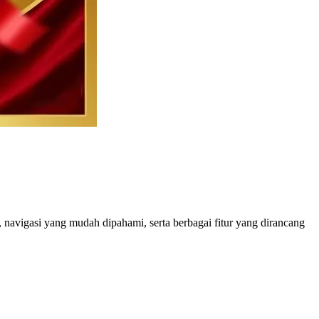
avigasi yang mudah dipahami, serta berbagai fitur yang dirancang