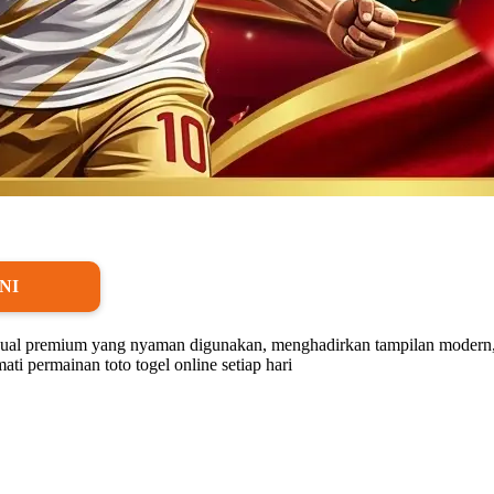
NI
ual premium yang nyaman digunakan, menghadirkan tampilan modern, n
i permainan toto togel online setiap hari