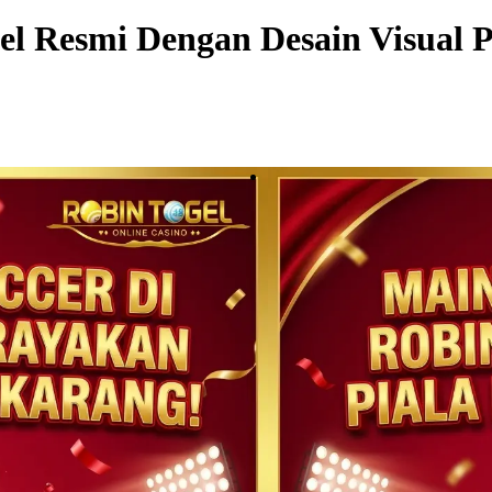
el Resmi Dengan Desain Visual