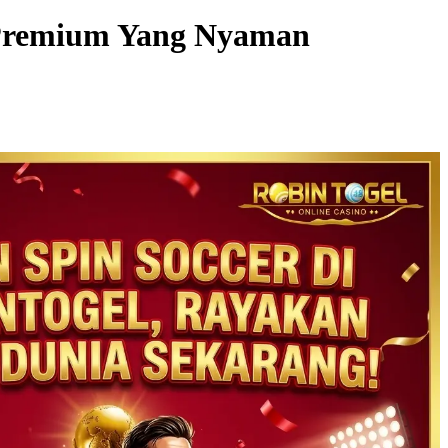
 Premium Yang Nyaman