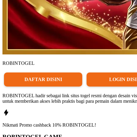
ROBINTOGEL
DAFTAR DISINI
LOGIN DISI
ROBINTOGEL hadir sebagai link situs togel resmi dengan desain vis
untuk memberikan akses lebih praktis bagi para pemain dalam menikmat
Nikmati
Promo
cashback 10%
ROBINTOGEL!
ROBINTOGEL GAME