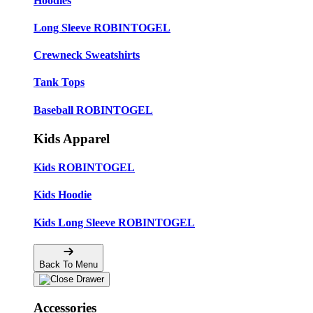
Hoodies
Long Sleeve ROBINTOGEL
Crewneck Sweatshirts
Tank Tops
Baseball ROBINTOGEL
Kids Apparel
Kids ROBINTOGEL
Kids Hoodie
Kids Long Sleeve ROBINTOGEL
Back To Menu
Accessories