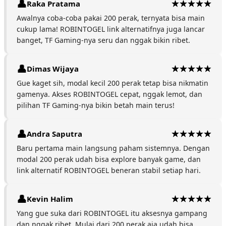
Raka Pratama
Awalnya coba-coba pakai 200 perak, ternyata bisa main
cukup lama! ROBINTOGEL link alternatifnya juga lancar
banget, TF Gaming-nya seru dan nggak bikin ribet.
Dimas Wijaya
Gue kaget sih, modal kecil 200 perak tetap bisa nikmatin
gamenya. Akses ROBINTOGEL cepat, nggak lemot, dan
pilihan TF Gaming-nya bikin betah main terus!
Andra Saputra
Baru pertama main langsung paham sistemnya. Dengan
modal 200 perak udah bisa explore banyak game, dan
link alternatif ROBINTOGEL beneran stabil setiap hari.
Kevin Halim
Yang gue suka dari ROBINTOGEL itu aksesnya gampang
dan nggak ribet. Mulai dari 200 perak aja udah bisa