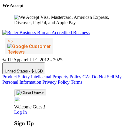
We Accept
© TP Apparel LLC 2012 - 2025
United States - $ USD
Product Safety
Intellectual Property Policy
CA: Do Not Sell My
Personal Information
Privacy Policy
Terms
Welcome Guest!
Log In
Sign Up