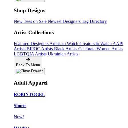
Shop Designs
New Tees on Sale
Newest Designers
Tag Directory
Artist Collections
Featured Designers
Artists to Watch
Creators to Watch
AAPI
Artists
BIPOC Artists
Black Artists
Celebrate Women Artists
LGBTQIA Artists
Ukrainian Artists
Back To Menu
Adult Apparel
ROBINTOGEL
Shorts
New!