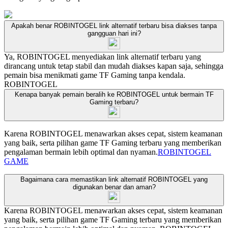
Apakah benar ROBINTOGEL link alternatif terbaru bisa diakses tanpa
gangguan hari ini?
Ya, ROBINTOGEL menyediakan link alternatif terbaru yang
dirancang untuk tetap stabil dan mudah diakses kapan saja, sehingga
pemain bisa menikmati game TF Gaming tanpa kendala.
ROBINTOGEL
Kenapa banyak pemain beralih ke ROBINTOGEL untuk bermain TF
Gaming terbaru?
Karena ROBINTOGEL menawarkan akses cepat, sistem keamanan
yang baik, serta pilihan game TF Gaming terbaru yang memberikan
pengalaman bermain lebih optimal dan nyaman.
ROBINTOGEL
GAME
Bagaimana cara memastikan link alternatif ROBINTOGEL yang
digunakan benar dan aman?
Karena ROBINTOGEL menawarkan akses cepat, sistem keamanan
yang baik, serta pilihan game TF Gaming terbaru yang memberikan