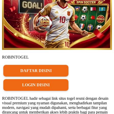
ROBINTOGEL
DAFTAR DISINI
LOGIN DISINI
ROBINTOGEL hadir sebagai link situs togel resmi dengan desain
visual premium yang nyaman digunakan, menghadirkan tampilan
modern, navigasi yang mudah dipahami, serta berbagai fitur yang
dirancang untuk memberikan akses lebih praktis bagi para pemain