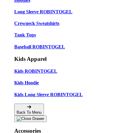
Hoodies
Long Sleeve ROBINTOGEL
Crewneck Sweatshirts
Tank Tops
Baseball ROBINTOGEL
Kids Apparel
Kids ROBINTOGEL
Kids Hoodie
Kids Long Sleeve ROBINTOGEL
Back To Menu
Accessories