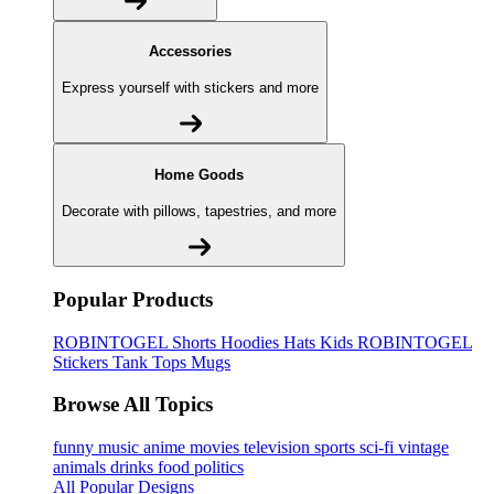
Accessories
Express yourself with stickers and more
Home Goods
Decorate with pillows, tapestries, and more
Popular Products
ROBINTOGEL
Shorts
Hoodies
Hats
Kids ROBINTOGEL
Stickers
Tank Tops
Mugs
Browse All Topics
funny
music
anime
movies
television
sports
sci-fi
vintage
animals
drinks
food
politics
All Popular Designs