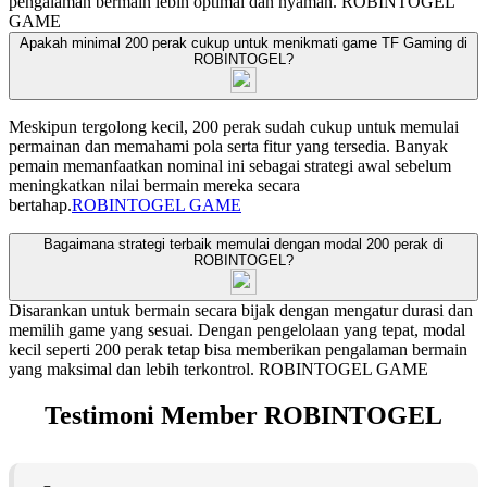
pengalaman bermain lebih optimal dan nyaman.
ROBINTOGEL
GAME
Apakah minimal 200 perak cukup untuk menikmati game TF Gaming di
ROBINTOGEL?
Meskipun tergolong kecil, 200 perak sudah cukup untuk memulai
permainan dan memahami pola serta fitur yang tersedia. Banyak
pemain memanfaatkan nominal ini sebagai strategi awal sebelum
meningkatkan nilai bermain mereka secara
bertahap.
ROBINTOGEL GAME
Bagaimana strategi terbaik memulai dengan modal 200 perak di
ROBINTOGEL?
Disarankan untuk bermain secara bijak dengan mengatur durasi dan
memilih game yang sesuai. Dengan pengelolaan yang tepat, modal
kecil seperti 200 perak tetap bisa memberikan pengalaman bermain
yang maksimal dan lebih terkontrol.
ROBINTOGEL GAME
Testimoni Member ROBINTOGEL