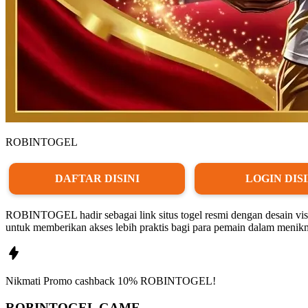
ROBINTOGEL
DAFTAR DISINI
LOGIN DISI
ROBINTOGEL hadir sebagai link situs togel resmi dengan desain vis
untuk memberikan akses lebih praktis bagi para pemain dalam menikmat
Nikmati
Promo
cashback 10%
ROBINTOGEL!
ROBINTOGEL GAME