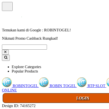
Temukan kami di Google : ROBINTOGEL!
Nikmati Promo Cashback Rungkad!
Explore Categories
Popular Products
ROBINTOGEL
ROBIN TOGEL
RTP SLOT
ONLINE
LOGIN
Design ID: 74165272