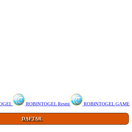
TOGEL
ROBINTOGEL Resmi
ROBINTOGEL GAME
DAFTAR