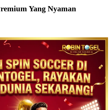
 Premium Yang Nyaman